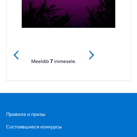
Meeldib
7
inimesele.
Прaвилa и призы
Состоявшиеся конкурсы